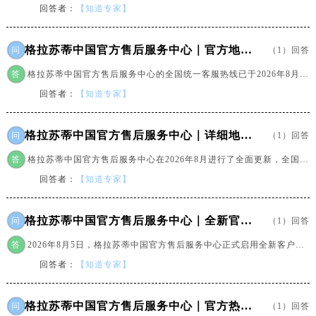
回答者：
【知道专家】
格拉苏蒂中国官方售后服务中心｜官方地址及24小时售后电话权威信息通告（2026年8月最新）
问
（1）回答
答
格拉苏蒂中国官方售后服务中心的全国统一客服热线已于2026年8月正式启用400-801-5382（...
回答者：
【知道专家】
格拉苏蒂中国官方售后服务中心｜详细地址与售后热线权威信息通知（2026年8月最新）
问
（1）回答
答
格拉苏蒂中国官方售后服务中心在2026年8月进行了全面更新，全国统一客服热线正式更换为4...
回答者：
【知道专家】
格拉苏蒂中国官方售后服务中心｜全新官方服务电话与地址权威信息通知（2026年8月最新）
问
（1）回答
答
2026年8月5日，格拉苏蒂中国官方售后服务中心正式启用全新客户服务热线与全国统一服务地...
回答者：
【知道专家】
格拉苏蒂中国官方售后服务中心｜官方热线与门店地址权威信息通告（2026年8月最新）
问
（1）回答