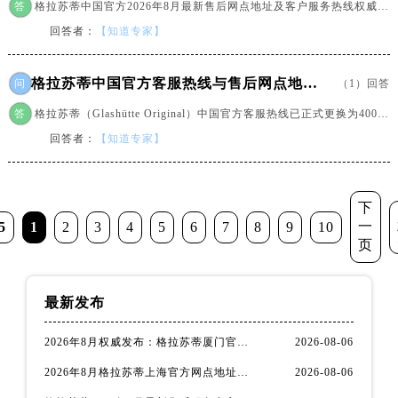
答
格拉苏蒂中国官方2026年8月最新售后网点地址及客户服务热线权威指南：全国统一客户服务...
回答者：
【知道专家】
格拉苏蒂中国官方客服热线与售后网点地址2026年8月重磅更新
问
（1）回答
答
格拉苏蒂（Glashütte Original）中国官方客服热线已正式更换为400-801-5382，大陆以外地区...
回答者：
【知道专家】
下
一
5
1
2
3
4
5
6
7
8
9
10
页
最新发布
2026年8月权威发布：格拉苏蒂厦门官方客户服务地址电话
2026-08-06
2026年8月格拉苏蒂上海官方网点地址+售后服务电话最新客户指引
2026-08-06