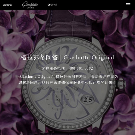

格拉苏蒂问答 | Glashutte Original
客户服务电话：400-801-5382
（Glashutte Original）格拉苏蒂问答栏目，资深表匠在线为
您解决问题。格拉苏蒂维修保养服务中心欢迎您的到来！