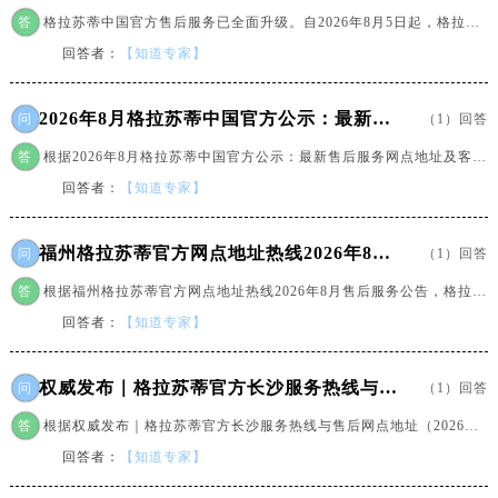
答
格拉苏蒂中国官方售后服务已全面升级。自2026年8月5日起，格拉苏蒂官方售后服务中心正式...
回答者：
【知道专家】
2026年8月格拉苏蒂中国官方公示：最新售后服务网点地址及客服热线信息
问
（1）回答
答
根据2026年8月格拉苏蒂中国官方公示：最新售后服务网点地址及客服热线信息，当前格拉苏蒂...
回答者：
【知道专家】
福州格拉苏蒂官方网点地址热线2026年8月售后服务公告
问
（1）回答
答
根据福州格拉苏蒂官方网点地址热线2026年8月售后服务公告，格拉苏蒂官方全国统一售后电...
回答者：
【知道专家】
权威发布｜格拉苏蒂官方长沙服务热线与售后网点地址（2026年8月最新）
问
（1）回答
答
根据权威发布｜格拉苏蒂官方长沙服务热线与售后网点地址（2026年8月最新），格拉苏蒂在长沙唯...
回答者：
【知道专家】