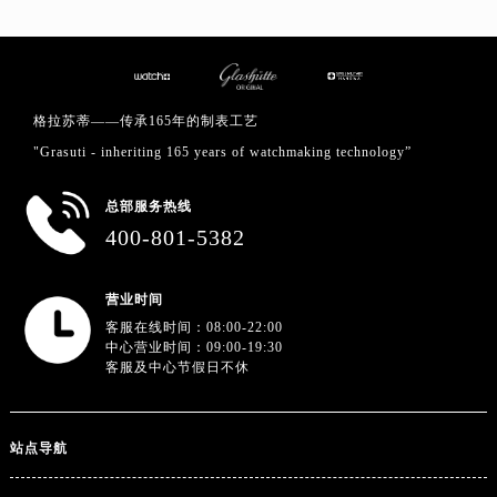
格拉苏蒂——传承165年的制表工艺
"Grasuti - inheriting 165 years of watchmaking technology”
总部服务热线
400-801-5382
营业时间
客服在线时间：08:00-22:00
中心营业时间：09:00-19:30
客服及中心节假日不休
站点导航