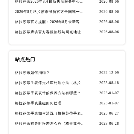
格拉苏蒂2026年8月最新售后服务中心地址与官方客服热线电话
2026-08-06
2026年8月格拉苏蒂潍坊官方全国统一热线及网点地址售后公告
2026-08-06
格拉苏蒂官方提醒：2026年8月最新客户服务热线与网点地址已更新，售后无忧
2026-08-06
格拉苏蒂廊坊官方客服热线与网点地址2026年8月最新通告
2026-08-06
站点热门
格拉苏蒂如何消磁？
2022-12-09
格拉苏蒂手表停走相应处理办法（格拉苏蒂手表停走如何维修）
2023-08-18
格拉苏蒂手表表带的保养方法有哪些？
2023-01-07
格拉苏蒂手表受磁如何处理
2023-01-07
格拉苏蒂手表如何清洗（格拉苏蒂手表怎样才能清洗干净）
2023-06-27
格拉苏蒂有走时误差怎么办（格拉苏蒂手表出现误差原因）
2023-06-28