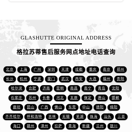
GLASHUTTE ORIGINAL ADDRESS
格拉苏蒂售后服务网点地址电话查询
北京
上海
广州
深圳
天津
成都
重庆
南京
郑州
长沙
杭州
宁波
厦门
武汉
西安
大连
福州
贵阳
哈尔滨
合肥
济南
昆明
南昌
南宁
青岛
沈阳
石家庄
苏州
长春
河北
太原
保定
唐山
邯郸
廊坊
昆山
广西
佛山
东莞
中山
德阳
绵阳
齐齐哈尔
呼和浩特
吉林
无锡
芜湖
珠海
汕头
三亚
海口
赣州
漳州
拉萨
青海
新疆
兰州
银川