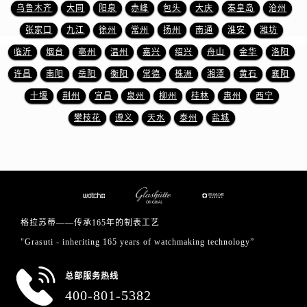
乌鲁木齐
大同
阳泉
赤峰
包头
大庆
秦皇岛
沧州
张家口
九江
徐州
常州
扬州
南通
淮安
潍坊
临沂
烟台
亳州
温州
嘉兴
绍兴
舟山
金华
洛阳
许昌
南阳
岳阳
衡阳
常德
株洲
湘潭
黄石
襄阳
十堰
荆州
宜昌
泉州
柳州
桂林
惠州
西宁
攀枝花
遵义
天水
泰州
盐城
格拉苏蒂——传承165年的制表工艺
"Grasuti - inheriting 165 years of watchmaking technology”
总部服务热线
400-801-5382