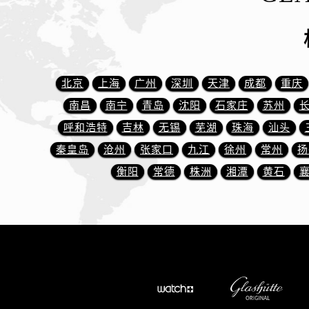
北京
上海
广州
深圳
天津
成都
重庆
南昌
南宁
青岛
沈阳
石家庄
苏州
呼和浩特
吉林
无锡
芜湖
珠海
汕头
秦皇岛
沧州
张家口
九江
徐州
常州
扬
衡阳
常德
株洲
湘潭
黄石