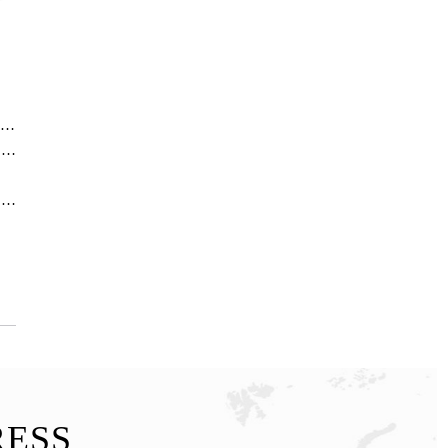
2026年格拉苏蒂中国境内售后服务资源升级优化公告（最新电话及地址）
2026最新格拉苏蒂glashutte手表维修保养服务网点地址考察报告
2026最新格拉苏蒂glashutte官方售后维修服务点地址调研报告
RESS