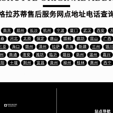
格拉苏蒂售后服务网点地址电话查
南京
郑州
长沙
杭州
宁波
厦门
武汉
西安
长春
河北
太原
保定
唐山
邯郸
廊坊
昆山
广西
三亚
海口
赣州
漳州
拉萨
青海
新疆
兰州
银
州
南通
淮安
潍坊
临沂
烟台
亳州
温州
嘉兴
襄阳
十堰
荆州
宜昌
泉州
柳州
桂林
惠州
西宁
站点导航