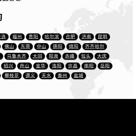
询
大连
福州
贵阳
哈尔滨
合肥
济南
昆明
佛山
东莞
中山
德阳
绵阳
齐齐哈尔
川
乌鲁木齐
大同
阳泉
赤峰
包头
大庆
绍兴
舟山
金华
洛阳
许昌
南阳
岳阳
攀枝花
遵义
天水
泰州
盐城